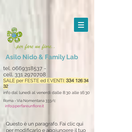
Asilo Nido & Family Lab
tel.
0669318537
-
cell.
331 2970708
334 1
SALE per F
ESTE ed EVENTI:
26 34
32
info dal lunedì al venerdì dalle 8:30 alle 16:30
Roma - Via Nomentana 333/c
info@perfareunfiore.it
Questo è un paragrafo. Fai clic qui
per modificarlo e aggiungere il tuo