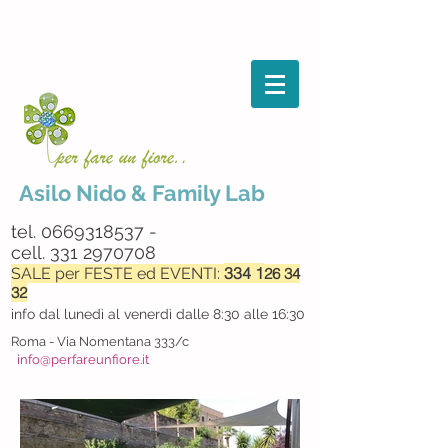
Asilo Nido & Family Lab
tel.
0669318537
-
cell.
331 2970708
334 1
SALE per F
ESTE ed EVENTI:
26 34
32
info dal lunedì al venerdì dalle 8:30 alle 16:30
Roma - Via Nomentana 333/c
info@perfareunfiore.it